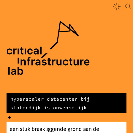
hyperscaler datacenter bij
sloterdijk is onwenselijk
←
een stuk braakliggende grond aan de