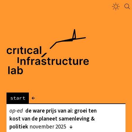
←
start
op-ed
de ware prijs van ai: groei ten
kost van de planeet samenleving &
politiek
november 2025