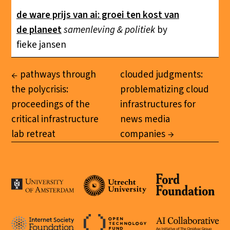
de ware prijs van ai: groei ten kost van
de planeet
samenleving & politiek
by
fieke jansen
pathways through
clouded judgments:
the polycrisis:
problematizing cloud
proceedings of the
infrastructures for
critical infrastructure
news media
lab retreat
companies