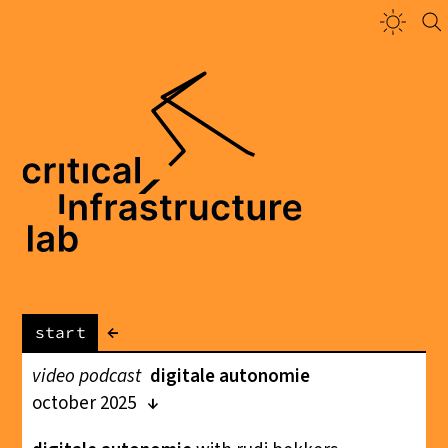
←
start
video podcast
digitale autonomie
october 2025