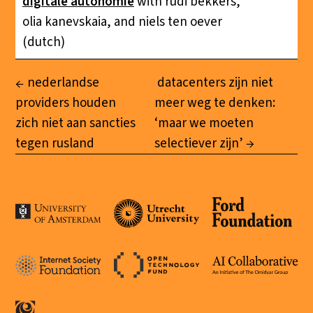
digitale autonomie
with rudi bekkers,
olia kanevskaia, and niels ten oever
(dutch)
nederlandse
datacenters zijn niet
providers houden
meer weg te denken:
zich niet aan sancties
‘maar we moeten
tegen rusland
selectiever zijn’